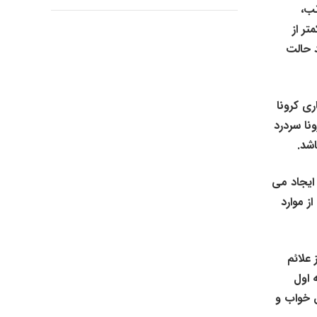
تب،
ر از
د حالت
اری کرونا
اینکه به دلیل کرونا سردرد
شد.
ایجاد می
ز موارد
علائم
 اول
ق خواب و