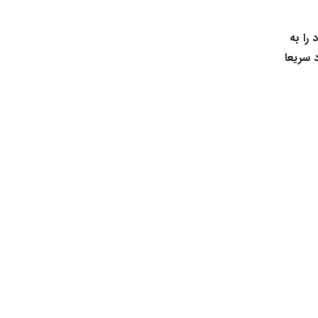
را به
رود سریعا