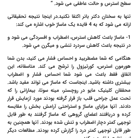
سطح استرس و حالت عاطفی می شود. “
تنها به سخنان دکتر بائر اکتفا نکنید.در اینجا نتیجه تحقیقاتی
ارائه می شود که به 4 فایده یک ماساژ خوب اشاره می کند:
1- ماساژ باعث کاهش استرس، اضطراب و افسردگی می شود و
در نتيجه باعث كاهش سردرد تنشى و ميگرن مي شود.
هنگامی که شما مضطربید و احساس فشار می کنید، بدن شما
هورمون استرس، کورتیزول را ترشح می کند. متاسفانه، این
اتفاق فقط باعث می شود شما احساس فشار و اضطراب
بیشتری داشته باشید. اینجاست که ماساژ می تواند مفید باشد.
محققان کلینیک مایو در روچستر، مینه سوتا، بیمارانی را که
تحت عمل جراحی قلب باز قرار گرفته بودند مورد آزمایش قرار
دادند. آنها مزایای ماساژ و استراحتی آرامش بخش را مقایسه
کرده و دریافتند اعضای گروهی که ماساژ گرفتند به طور قابل
توجهی کمتر دچار اضطراب و تنش شده بودند. آنها همچنین به
طور قابل توجهی کمتر درد را گزارش کرده بودند. مطالعات دیگر