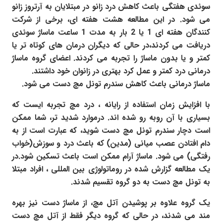
سوئدی هفتگی باعث کاهش درد زانو در مبتلایان به آرتروز زانو
می شود. در این مطالعه هشت هفته ای، برخی از شرکت
کنندگان هفته ای 1 یا 2 بار به مدت 1 ساعت ماساژ سوئدی
دریافت می کردند،در حالی که دیگران درمان های کوتاه تر یا
کمتر و یا بدون ماساژ را تجربه می کردند. اعضای گروه ماساژ
درمانی درد کمتر و عمل کرد بهتری در زانوان خود داشتند.
ماساژ درمانی باعث کاهش سندرم تونل مچ دست می شود.
با افزایش زمان استفاده از رایانه ، درد مچ تجربه ایست که
بسیاری با آن روبه رو شده اند. درموارد شدید تر، شما ممکن
است دچار سندرم تونل مچ دست شوید، که عبارت است از به
دام افتادن عصب میانی (مدین) که باعث درد و سوزش(خواب
رفتگی) می شود. ماساژ آرام ممکن است باعث تسکین شود.در
یک مطالعه گزارش شده در روماتولوژی بین المللی ، افراد مبتلا
به تونل مچ دست به دو گروه تقسیم شدند.
یک گروه علاوه بر پوشیدن آتل مچ، از ماساژ دست نیز بهره
مند می شدند، در حالی که گروه دیگر فقط از آتل مچ دست