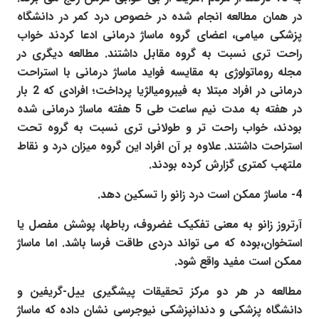
در همان مطالعه انجام شده در خصوص درد کمر در دانشگاه
پزشکی میامی، اعضای گروه ماساژ درمانی ادعا کردند خواب
راحت تری نسبت به گروه مقابل داشتند. مطالعه دیگری در
مجله روماتولوژی به مقایسه فواید ماساژ درمانی با استراحت
درمانی در افراد مبتلا به فیبرومیالژیا پرداخت؛ افرادی که 2 بار
در هفته به مدت نیم ساعت طی 5 هفته ماساژ درمانی شده
بودند، خواب راحت تر و طولانی تری نسبت به گروه تحت
استراحت داشتند. علاوه بر آن افراد این گروه میزان درد و نقاط
ملتهب کمتری گزارش کرده بودند.
4- ماساژ ممکن است درد زانو را تسکین دهد.
آرتروز زانو به معنی تفکیک غضروف، رباطها، پوشش مفصل یا
استخوان،بوده که می تواند دردی طاقت فرسا باشد. اما ماساژ
ممکن است مفید واقع شود.
مطالعه در هر دو مرکز تحقیقات پیشگیری ییل-گریفین و
دانشگاه پزشکی و دندانپزشکی نیوجرسی نشان داده که ماساژ